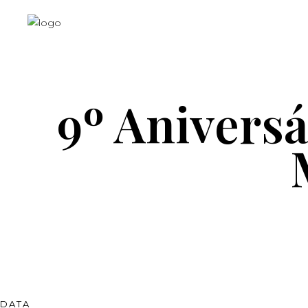
9º Anivers
DATA