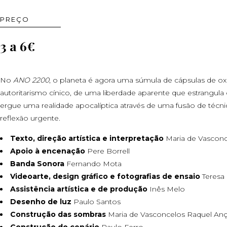
PREÇO
3 a 6€
No
ANO 2200
, o planeta é agora uma súmula de cápsulas de o
autoritarismo cínico, de uma liberdade aparente que estrangula 
ergue uma realidade apocalíptica através de uma fusão de técnica
reflexão urgente.
Texto, direção artística e interpretação
Maria de Vascon
Apoio à encenação
Pere Borrell
Banda Sonora
Fernando Mota
Videoarte, design gráfico e fotografias de ensaio
Teresa
Assistência artística e de produção
Inês Melo
Desenho de luz
Paulo Santos
Construção das sombras
Maria de Vasconcelos Raquel An