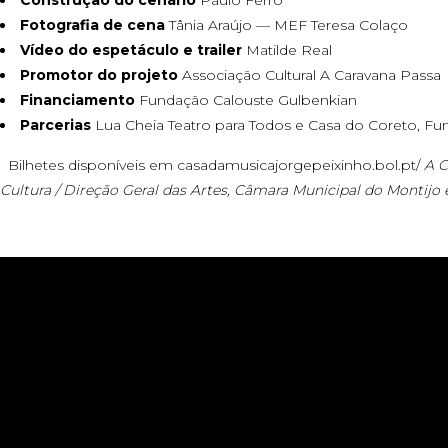
Construção do cenário
Paulo Ferro
Fotografia de cena
Tânia Araújo — MEF Teresa Colaço
Vídeo do espetáculo e trailer
Matilde Real
Promotor do projeto
Associação Cultural A Caravana Passa
Financiamento
Fundação Calouste Gulbenkian
Parcerias
Lua Cheia Teatro para Todos e Casa do Coreto, F
Bilhetes disponíveis em
casadamusicajorgepeixinho.bol.pt/
A C
Cultura / Direção Geral das Artes, Câmara Municipal do Montijo 