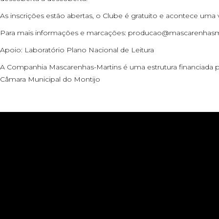
As inscrições estão abertas, o Clube é gratuito e acontece uma
Para mais informações e marcações:
producao@mascarenhasma
Apoio: Laboratório Plano Nacional de Leitura
A Companhia Mascarenhas-Martins é uma estrutura financiada pe
Câmara Municipal do Montijo