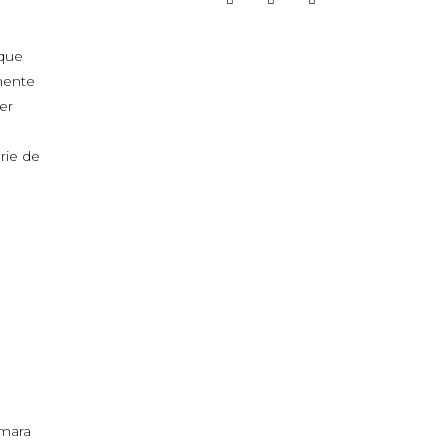
 que
mente
er
rie de
a
âmara