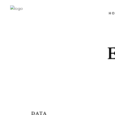
H
DATA