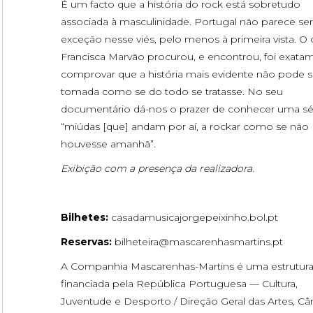
É um facto que a história do rock está sobretudo
associada à masculinidade. Portugal não parece ser
exceção nesse viés, pelo menos à primeira vista. O
Francisca Marvão procurou, e encontrou, foi exata
comprovar que a história mais evidente não pode s
tomada como se do todo se tratasse. No seu
documentário dá-nos o prazer de conhecer uma sé
“miúdas [que] andam por aí, a rockar como se não
houvesse amanhã”.
Exibição com a presença da realizadora.
Bilhetes:
casadamusicajorgepeixinho.bol.pt
Reservas:
bilheteira@mascarenhasmartins.pt
A Companhia Mascarenhas-Martins é uma estrutur
financiada pela República Portuguesa — Cultura,
Juventude e Desporto / Direção Geral das Artes, C