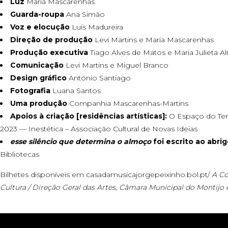
Luz
Maria Mascarenhas
Guarda-roupa
Ana Simão
Voz e elocução
Luís Madureira
Direção de produção
Levi Martins e Maria Mascarenhas
Produção executiva
Tiago Alves de Matos e Maria Julieta A
Comunicação
Levi Martins e Miguel Branco
Design gráfico
António Santiago
Fotografia
Luana Santos
Uma produção
Companhia Mascarenhas-Martins
Apoios à criação [residências artísticas]:
O Espaço do Temp
2023 — Inestética – Associação Cultural de Novas Ideias
esse silêncio que determina o almoço
foi escrito ao abri
Bibliotecas
Bilhetes disponíveis em
casadamusicajorgepeixinho.bol.pt/
A Co
Cultura / Direção Geral das Artes, Câmara Municipal do Montijo 