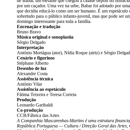
de Babar, um elefante que chegou à cidade depois do homicíd
por um caçador. Uma vez na urbe, Babar foi adotado por uma
que decidiu educá-lo como um ser humano. É um espetáculo 
sobretudo para o público infanto-juvenil, mas que pode ser 
domingo interessante para toda a família.
Encenação e tradução
Bruno Bravo
Música original e sonoplastia
Sérgio Delgado
Interpretação
António Mortágua (ator), Nídia Roque (atriz) e Sérgio Delga
Cenário e figurinos
Stéphane Alberto
Desenho de luz
Alexandre Costa
Assistência técnica
António Vilar
Assistência ao espetáculo
Fátima Teixeira e Teresa Correia
Produção
Leonardo Garibaldi
Co-produção
CCB/Fábrica das Artes
A Companhia Mascarenhas-Martins é uma estrutura financia
República Portuguesa — Cultura / Direção Geral das Artes