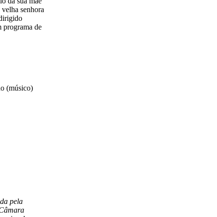
io da sua mãe
 velha senhora
dirigido
um programa de
do (músico)
da pela
, Câmara