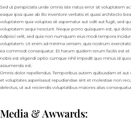
Sed ut perspiciatis unde omnis iste natus error sit voluptate
eaque ipsa quae ab illo inventore veritatis et quasi architecto 
voluptatem quia voluptas sit aspernatur aut odit aut fugit, sed 
voluptatem sequi nesciunt. Neque porro quisquam est, qui dolo
Adipisci velit, sed quia non numquam eius modi tempora incidu
voluptatem. Ut enim ad minima veniam, quis nostrum exercitation
ea commodi consequatur. Et harum quidem rerum facilis est et 
nobis est eligendi optio cumque nihil impedit quo minus id qu
assumenda est.
Omnis dolor repellendus. Temporibus autem quibusdam et aut off
et voluptates asperisasut repudiandae sint et molestiae non re
delectus, ut aut reiciendis voluptatibus maiores alias consequatur
Media & Awwards: