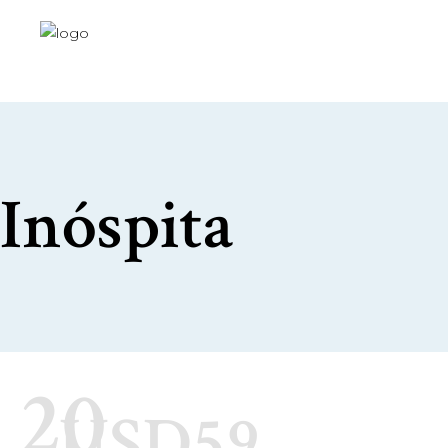
Inóspita
20
USD59