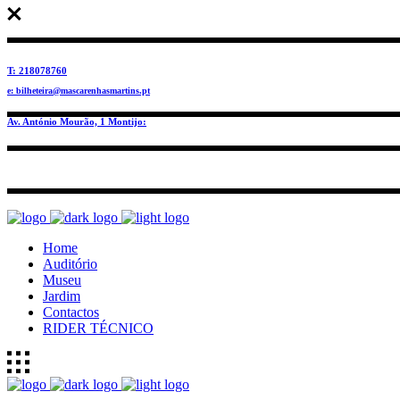
T: 218078760
e: bilheteira@mascarenhasmartins.pt
Av. António Mourão, 1 Montijo:
Home
Auditório
Museu
Jardim
Contactos
RIDER TÉCNICO