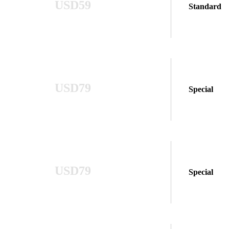
USD59
Standard
USD79
Special
USD79
Special