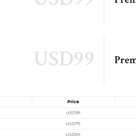
USD99
Pre
Price
USD59
USD79
USD99