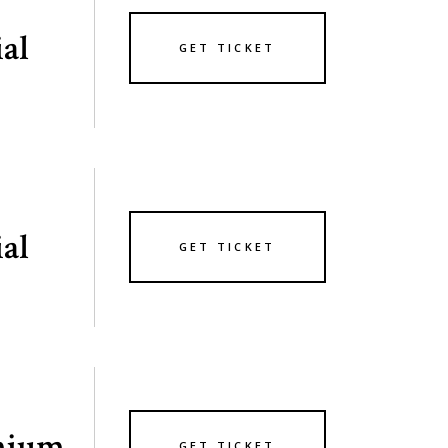
ial
GET TICKET
ial
GET TICKET
mium
GET TICKET