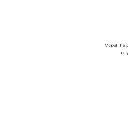
Oops! The p
mig